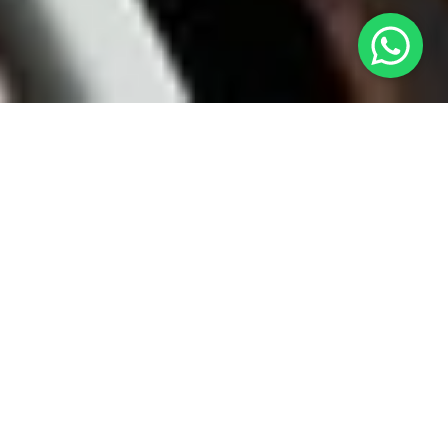
Rätseltouren, die du nicht
verpassen solltest
Hamburg
Schmuggel & Betrug im Hamburger
Hafen
TOUR ANSEHEN