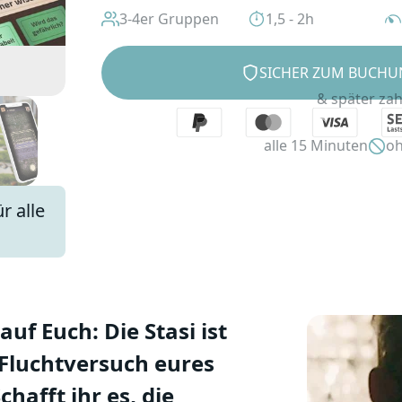
3-4er Gruppen
1,5 - 2h
SICHER ZUM BUCHU
& später za
alle 15 Minuten
oh
r alle
uf Euch: Die Stasi ist
 Fluchtversuch eures
hafft ihr es, die