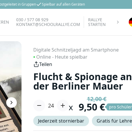
bstgeleitet in Gruppen
Spielbar auf allen Geräten
030 / 577 08 929
RALLYE
EREN
KONTAKT@SCHOOLRALLYE.COM
STARTEN
Digitale Schnitzeljagd am Smartphone
Navigiert euch zur nächsten Station
Me
•
Online - Heute spielbar
Teilen
Flucht & Spionage an
der Berliner Mauer
12,00 €
9,50 €
x
pro Schüler
Jederzeit stornierbar
Gratis für Lehre