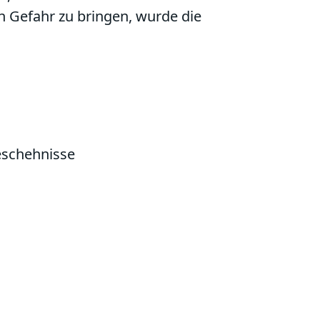
in Gefahr zu bringen, wurde die
rgang verschlüsselt. Helft
ln. Die Zeit drängt! Die Stasi-
unnel vor Euch zu finden. Der
cken von Berlins Mauerstreifen.
ihr von echten Erlebnissen der
er auch für alle Schüler in der
eschehnisse