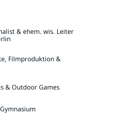
alist & ehem. wis. Leiter
rlin
ke, Filmproduktion &
oms & Outdoor Games
u Gymnasium