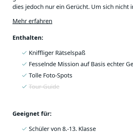
dies jedoch nur ein Gerücht. Um sich nicht 
Kommunikation über den illegalen Grenzübe
Mehr erfahren
Kath, die Hinweise zu finden & zu entschlüsse
Agenten sind Euch auf den Fersen, um den T
Enthalten:
Weg führt Euch entlang der spannendsten E
Während ihr die Hinweise verfolgt, erfahrt 
Kniffliger Rätselspaß
Geschichte der DRR. Somit ist dieses Abenteu
Fesselnde Mission auf Basis echter G
8.-13. Klasse geeignet.
Tolle Foto-Spots
Tour-Guide
Geeignet für:
Schüler von 8.-13. Klasse