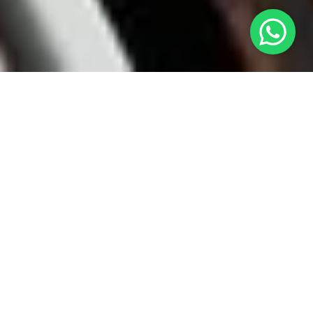
Rätseltouren, die du nicht
verpassen solltest
Hamburg
Schmuggel & Betrug im Hamburger
Hafen
TOUR ANSEHEN