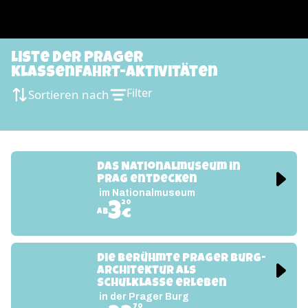
Liste Der Prager
Klassenfahrt-Aktivitäten
Filter
Sortieren nach
Das Nationalmuseum in 
Prag entdecken
im Nationalmuseum
20
3
€
ab
Die berühmte Prager Burg-
Architektur als 
Schulklasse erleben
in der Prager Burg
70