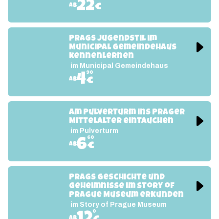
22
€
ab
Prags Jugendstil im 
Municipal Gemeindehaus 
kennenlernen
im Municipal Gemeindehaus
90
4
€
ab
Am Pulverturm ins Prager 
Mittelalter eintauchen
im Pulverturm
60
6
€
ab
Prags Geschichte und 
Geheimnisse im Story of 
Prague Museum erkunden
im Story of Prague Museum
0
ab