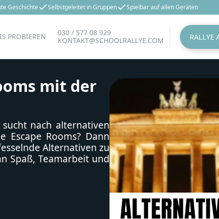
hte Geschichte
Selbstgeleitet in Gruppen
Spielbar auf allen Geräten
030 / 577 08 929
IS PROBIEREN
RALLYE
KONTAKT@SCHOOLRALLYE.COM
ooms mit der
 sucht nach alternativen
wie Escape Rooms? Dann
 fesselnde Alternativen zu
an Spaß, Teamarbeit und