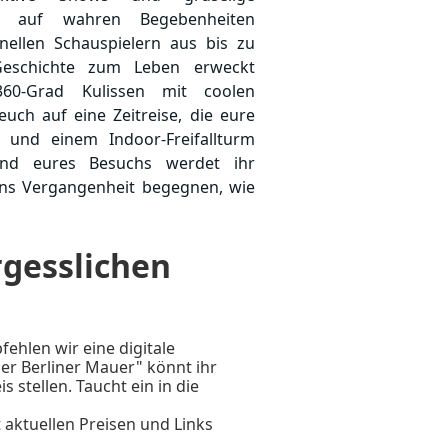
ie auf wahren Begebenheiten
nellen Schauspielern aus bis zu
 Geschichte zum Leben erweckt
60-Grad Kulissen mit coolen
uch auf eine Zeitreise, die eure
 und einem Indoor-Freifallturm
nd eures Besuchs werdet ihr
ins Vergangenheit begegnen, wie
örder Carl Großmann oder der
Catarina Selchow.
rgesslichen
, um euren Weg durch das Berlin
unsere einzigartigen Shows zu
gessliches Erlebnis für
ehlen wir eine digitale
er, das konkrete Einblicke in die
der Berliner Mauer" könnt ihr
Geschichte bietet!
stellen. Taucht ein in die
 aktuellen Preisen und Links