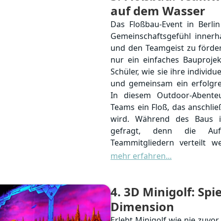
auf dem Wasser
Das Floßbau-Event in Berlin 
Gemeinschaftsgefühl innerha
und den Teamgeist zu förder
nur ein einfaches Bauprojek
Schüler, wie sie ihre individ
und gemeinsam ein erfolgre
In diesem Outdoor-Abente
Teams ein Floß, das anschlie
wird. Während des Baus i
gefragt, denn die Au
Teammitgliedern verteilt 
und die Fähigkeit, Ideen
mehr erfahren...
entscheidend. Dabei kö
extrovertierte Kinder ihre
4
. 3D Minigolf: Sp
logisches Denken als a
gefordert sind.
Dimension
Erlebt Minigolf wie nie zuvor