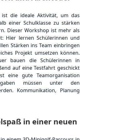
ist die ideale Aktivität, um das
lb einer Schulklasse zu stärken
n. Dieser Workshop ist mehr als
t: Hier lernen Schülerinnen und
uellen Stärken ins Team einbringen
iches Projekt umsetzen können.
uer bauen die Schülerinnen in
ßend auf eine Testfahrt geschickt
st eine gute Teamorganisation
fgaben müssen unter den
werden. Kommunikation, Planung
 konstruktiv umzusetzen, sind
nnen sowohl intro- als auch
 Stärken einbringen, da sowohl
ielspaß in einer neuen
uch handwerkliches Geschick
 in einem 3D-Minigolf-Parcours in