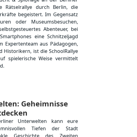
e Rätselrallye durch Berlin, die
rkräfte begeistert. Im Gegensatz
ouren oder Museumsbesuchen,
selbstgesteuertes Abenteuer, bei
 Smartphones eine Schnitzeljagd
nem Expertenteam aus Pädagogen,
d Historikern, ist die SchoolRallye
uf spielerische Weise vermittelt
d.
uf eine interaktive Reise durch
tsel und erfahren gleichzeitig
 Kultur der Stadt. Anstatt einem
elten: Geheimnisse
sie in Teams arbeiten, um die
e Rätsel sind in eine persönliche
ntdecken
d auf wahren Begebenheiten, was
rliner Unterwelten kann eure
riert, eigenverantwortliche
imnisvollen Tiefen der Stadt
und als Gemeinschaft zum Erfolg
kle Geschichte des Zweiten