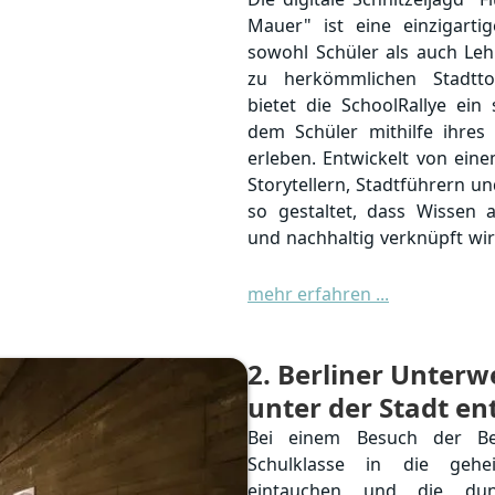
Mauer" ist eine einzigartig
sowohl Schüler als auch Leh
zu herkömmlichen Stadtt
bietet die SchoolRallye ein 
dem Schüler mithilfe ihres
erleben. Entwickelt von ei
Storytellern, Stadtführern un
so gestaltet, dass Wissen a
und nachhaltig verknüpft wir
Die Schüler begeben sich a
mehr erfahren ...
Berlin, lösen spannende Rä
mehr über die Geschichte und
2
. Berliner Unterw
Guide zu folgen, müssen 
Outdoor-Rätsel zu lösen. Dies
unter der Stadt e
Story eingebettet, basieren
Bei einem Besuch der Be
die Schüler dazu inspi
Schulklasse in die gehe
Entscheidungen zu treffen 
eintauchen und die dun