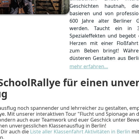
Geschichten hautnah, d
basieren und von professio
600 Jahre alter Berliner
werden. Taucht ein in 3
Spezialeffekten und begebt e
Herzen mit einer Floßfahrt
zum Beben bringt! Währe
düsteren Gestalten aus Berl
dem berüchtigten Serienm
mehr erfahren...
zum Tode verurteilten Hexe, 
SchoolRallye für einen unve
Nutzt die interaktive Karte
ug
Dungeon zu erkunden und 
entdecken. Ein unver
sflug noch spannender und lehrreicher zu gestalten, empf
geschichtsinteressierte Schül
ye. Mit unserer interaktiven Tour "Flucht und Spionage an 
dunklen Kapitel der Berliner 
sondern auch euer Teamwork und euer Geschick unter Beweis 
nen unvergesslichen Klassenausflug in Berlin!
 Dir auch die
Liste aller Klassenfahrt Aktivitäten in Berlin
mit
n.