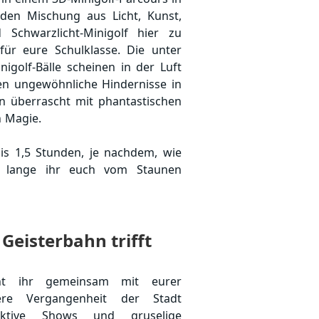
usforderung bietet der Floßbau-
nden Mischung aus Licht, Kunst,
egenheit für Reflexion und
 Schwarzlicht-Minigolf hier zu
tungsschwimmer begleitet die
für eure Schulklasse. Die unter
t zu gewährleisten, und eine
igolf-Bälle scheinen in der Luft
t den Teilnehmern, das Erlebte zu
n ungewöhnliche Hindernisse in
mmenarbeit zu bewerten. Durch
n überrascht mit phantastischen
 Erlebnis entstehen bleibende
 Magie.
nd ein gestärktes
hl, das sich positiv auf die
is 1,5 Stunden, je nachdem, wie
rken kann. Dieser Workshop ist
ie lange ihr euch vom Staunen
 jede Klassenfahrt in Berlin.
en 3D-Brillen sorgen dafür, dass
iegen. Dieser einzigartige Effekt
rbe noch verstärkt. Erlebt dieses
 Geisterbahn trifft
zeitig lehrreiche Erlebnis im
nd sorgt für unvergesslichen
e!
nt ihr gemeinsam mit eurer
ere Vergangenheit der Stadt
raktive Shows und gruselige