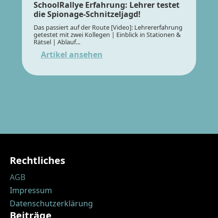
SchoolRallye Erfahrung: Lehrer testet
die Spionage-Schnitzeljagd!
Das passiert auf der Route [Video]: Lehrererfahrung
getestet mit zwei Kollegen | Einblick in Stationen &
Rätsel | Ablauf...
Artikel ansehen
Rechtliches
AGB
Impressum
Datenschutzerklärung
Beiträge